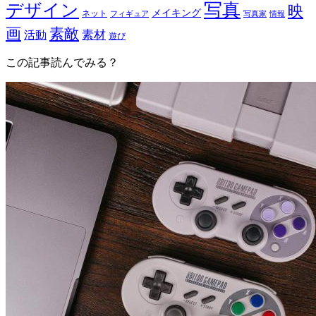
写真
デザイン
映
メイキング
ネット
フィギュア
写真家
情報
画
素敵
素材
活動
遊び
この記事読んでみる？