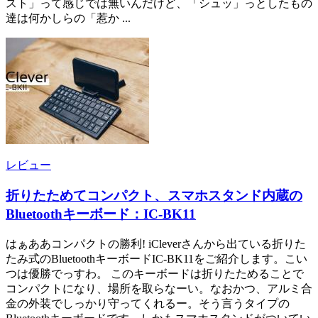
スト」って感じでは無いんだけど、「シュッ」っとしたもの
達は何かしらの「惹か ...
レビュー
折りたためてコンパクト、スマホスタンド内蔵の
Bluetoothキーボード：IC-BK11
はぁああコンパクトの勝利! iCleverさんから出ている折りた
たみ式のBluetoothキーボードIC-BK11をご紹介します。こい
つは優勝でっすわ。 このキーボードは折りたためることで
コンパクトになり、場所を取らなーい。なおかつ、アルミ合
金の外装でしっかり守ってくれるー。そう言うタイプの