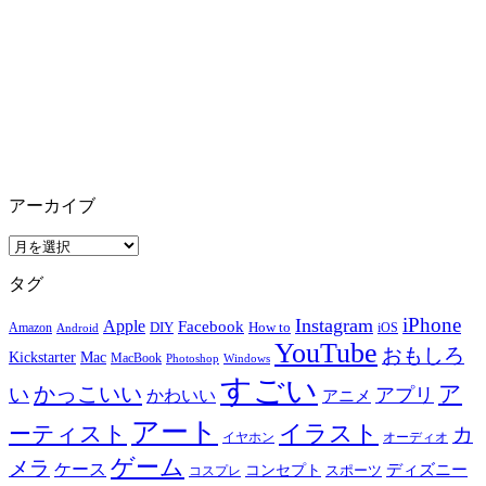
アーカイブ
ア
ー
タグ
カ
イ
iPhone
Instagram
Apple
Facebook
How to
Amazon
DIY
iOS
Android
ブ
YouTube
おもしろ
Mac
Kickstarter
MacBook
Windows
Photoshop
すごい
ア
かっこいい
い
アプリ
かわいい
アニメ
アート
イラスト
ーティスト
カ
イヤホン
オーディオ
ゲーム
メラ
ケース
ディズニー
コンセプト
スポーツ
コスプレ