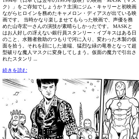
1994年（日本では翌年の1995年放映）の映画「MASK（マス
ク）」をご存知でしょうか？主演にジム・キャリーと初映画
ながらヒロインを務めたキャメロン・ディアスが出ている映
画です。 当時かなり楽しませてもらった映画で、声優を務
めた山寺宏一さんの演技が素晴らしかったです。 MASKと
はお人好しの冴えない銀行員スタンリー・イプキスはある日
のこと、水難者救助のつもりで河に入り、変わった木製の仮
面を拾う。それを顔にした途端、猛烈な緑の竜巻となって超
型破りな魔人マスクに変身してしまう。仮面の魔力で引出さ
れたスタンリ ...
続きを読む