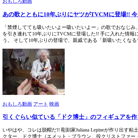
おもしろ動画
あの歌とともに10年ぶりにヤツがTVCMに登場!! 
「禁煙してても吸いたいよー吸いたいよー」の歌でおなじみ、
を引き連れて10年ぶりにTVCMに登場した!! 手に入れた
う。 そして10年ぶりの登場で、親戚である「新吸いたくなる
おもしろ動画
アート
映画
引くぐらい似ている「ドク博士」のフィギュアを作
いやはや、コレは脱帽だ!! 彫刻家Juliana Lepine
クター、ドク博士（エメット・ブラウン、役クリストファー・ロイ