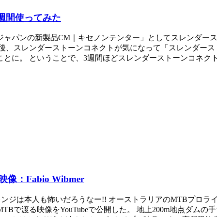
週間使ってみた
ジャパンの新製品CM｜キセノンテンター」としてスレンダー
た後、スレンダーストーンコネクトが気になって「スレンダース
ことに。 ということで、3週間ほどスレンダーストーンコネク
abio Wibmer
は本人も怖いだろうなー!! オーストラリアのMTBプロライダー
手すりをMTBで渡る映像をYouTubeで公開した。 地上200m地点