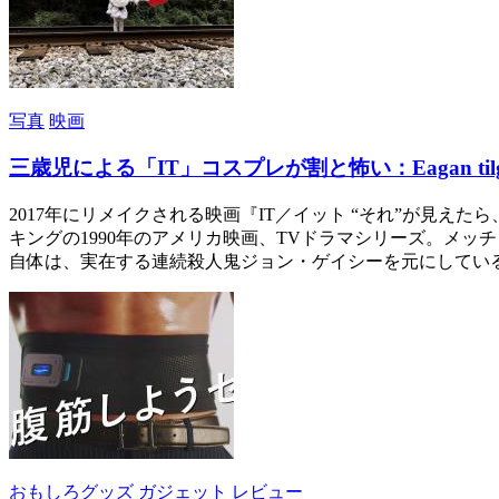
写真
映画
三歳児による「IT」コスプレが割と怖い：Eagan tilg
2017年にリメイクされる映画『IT／イット “それ”が見え
キングの1990年のアメリカ映画、TVドラマシリーズ。メ
自体は、実在する連続殺人鬼ジョン・ゲイシーを元にしている。
おもしろグッズ
ガジェット
レビュー