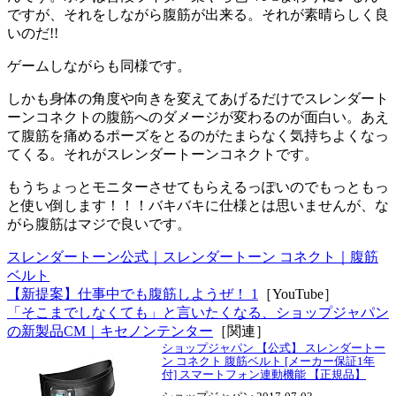
ですが、それをしながら腹筋が出来る。それが素晴らしく良
いのだ!!
ゲームしながらも同様です。
しかも身体の角度や向きを変えてあげるだけでスレンダート
ーンコネクトの腹筋へのダメージが変わるのが面白い。あえ
て腹筋を痛めるポーズをとるのがたまらなく気持ちよくなっ
てくる。それがスレンダートーンコネクトです。
もうちょっとモニターさせてもらえるっぽいのでもっともっ
と使い倒します！！！バキバキに仕様とは思いませんが、な
がら腹筋はマジで良いです。
スレンダートーン公式｜スレンダートーン コネクト｜腹筋
ベルト
【新提案】仕事中でも腹筋しようぜ！ 1
［YouTube］
「そこまでしなくても」と言いたくなる、ショップジャパン
の新製品CM｜キセノンテンター
［関連］
ショップジャパン 【公式】 スレンダートー
ン コネクト 腹筋ベルト [メーカー保証1年
付] スマートフォン連動機能 【正規品】