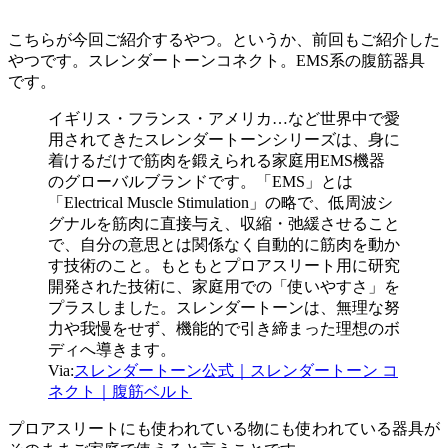
こちらが今回ご紹介するやつ。というか、前回もご紹介した
やつです。スレンダートーンコネクト。EMS系の腹筋器具
です。
イギリス・フランス・アメリカ…など世界中で愛
用されてきたスレンダートーンシリーズは、身に
着けるだけで筋肉を鍛えられる家庭用EMS機器
のグローバルブランドです。「EMS」とは
「Electrical Muscle Stimulation」の略で、低周波シ
グナルを筋肉に直接与え、収縮・弛緩させること
で、自分の意思とは関係なく自動的に筋肉を動か
す技術のこと。もともとプロアスリート用に研究
開発された技術に、家庭用での「使いやすさ」を
プラスしました。スレンダートーンは、無理な努
力や我慢をせず、機能的で引き締まった理想のボ
ディへ導きます。
Via:
スレンダートーン公式｜スレンダートーン コ
ネクト｜腹筋ベルト
プロアスリートにも使われている物にも使われている器具が