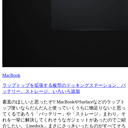
MacBook
ラップトップを拡張する板型のドッキングステーション、バ
ッテリー、ストレージ、いろいろ追加
素直のほしいと思ったぞ!! MacBookやSurfaceなどのラップト
ップ使いならだんだんと使っていくうちに物足りないと思っ
てくるであろう「バッテリー」や「ストレージ」まわり。そ
れを一挙に解決してくれそうなガジェットがあったのでご紹
介したい。 Linedock... まさにさっきいったものがすべてそろ