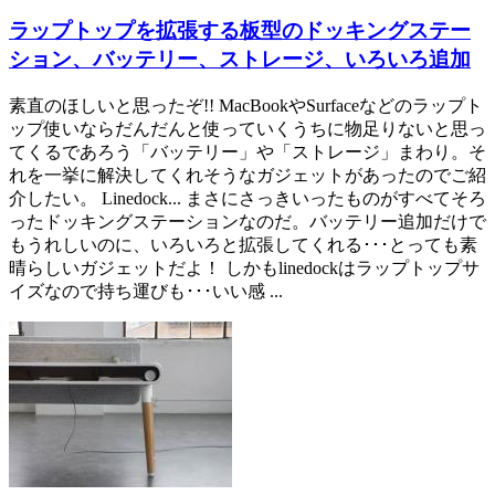
ラップトップを拡張する板型のドッキングステー
ション、バッテリー、ストレージ、いろいろ追加
素直のほしいと思ったぞ!! MacBookやSurfaceなどのラップト
ップ使いならだんだんと使っていくうちに物足りないと思っ
てくるであろう「バッテリー」や「ストレージ」まわり。そ
れを一挙に解決してくれそうなガジェットがあったのでご紹
介したい。 Linedock... まさにさっきいったものがすべてそろ
ったドッキングステーションなのだ。バッテリー追加だけで
もうれしいのに、いろいろと拡張してくれる･･･とっても素
晴らしいガジェットだよ！ しかもlinedockはラップトップサ
イズなので持ち運びも･･･いい感 ...