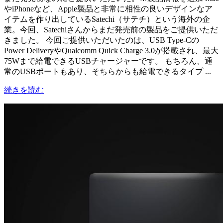
やiPhoneなど、Apple製品と非常に相性の良いデザインなア
イテムを作り出しているSatechi（サテチ）という海外の企
業。今回、Satechiさんからまだ発売前の製品をご提供いただ
きました。 今回ご提供いただいたのは、USB Type-Cの
Power DeliveryやQualcomm Quick Charge 3.0が搭載され、最大
75Wまで給電できるUSBチャージャーです。 もちろん、通
常のUSBポートもあり、そちらからも給電できるタイプ ...
続きを読む