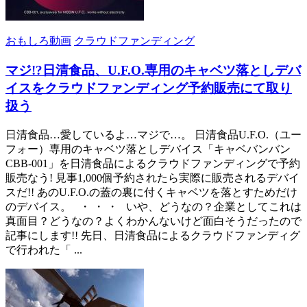
おもしろ動画
クラウドファンディング
マジ!?日清食品、U.F.O.専用のキャベツ落としデバ
イスをクラウドファンディング予約販売にて取り
扱う
日清食品…愛しているよ…マジで…。 日清食品U.F.O.（ユー
フォー）専用のキャベツ落としデバイス「キャベバンバン
CBB-001」を日清食品によるクラウドファンディングで予約
販売なう! 見事1,000個予約されたら実際に販売されるデバイ
スだ!! あのU.F.O.の蓋の裏に付くキャベツを落とすためだけ
のデバイス。 ・ ・ ・ いや、どうなの？企業としてこれは
真面目？どうなの？よくわかんないけど面白そうだったので
記事にします!! 先日、日清食品によるクラウドファンディグ
で行われた「 ...