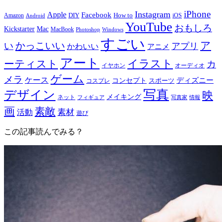
イ
iPhone
Instagram
Apple
Facebook
How to
Amazon
DIY
iOS
Android
ブ
YouTube
おもしろ
Mac
Kickstarter
MacBook
Windows
Photoshop
すごい
ア
かっこいい
い
アプリ
かわいい
アニメ
アート
イラスト
ーティスト
カ
イヤホン
オーディオ
ゲーム
メラ
ケース
ディズニー
コンセプト
スポーツ
コスプレ
写真
デザイン
映
メイキング
ネット
フィギュア
写真家
情報
画
素敵
素材
活動
遊び
この記事読んでみる？