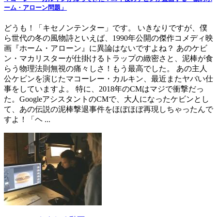
ーム・アローン問題」
どうも！「キセノンテンター」です。 いきなりですが、僕
ら世代の冬の風物詩といえば、1990年公開の傑作コメディ映
画『ホーム・アローン』に異論はないですよね？ あのケビ
ン・マカリスターが仕掛けるトラップの緻密さと、泥棒が食
らう物理法則無視の痛々しさ！もう最高でした。 あの主人
公ケビンを演じたマコーレー・カルキン、最近またヤバい仕
事をしていますよ。 特に、2018年のCMはマジで衝撃だっ
た。GoogleアシスタントのCMで、大人になったケビンとし
て、あの伝説の泥棒撃退事件をほぼほぼ再現しちゃったんで
すよ！「ヘ ...