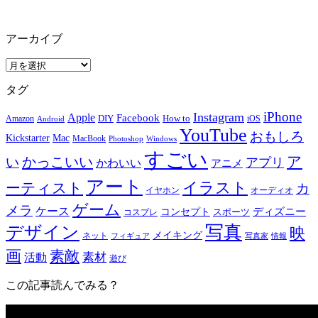
アーカイブ
ア
ー
タグ
カ
イ
iPhone
Instagram
Apple
Facebook
How to
Amazon
DIY
iOS
Android
ブ
YouTube
おもしろ
Mac
Kickstarter
MacBook
Windows
Photoshop
すごい
ア
かっこいい
い
アプリ
かわいい
アニメ
アート
イラスト
ーティスト
カ
イヤホン
オーディオ
ゲーム
メラ
ケース
ディズニー
コンセプト
スポーツ
コスプレ
写真
デザイン
映
メイキング
ネット
フィギュア
写真家
情報
画
素敵
素材
活動
遊び
この記事読んでみる？