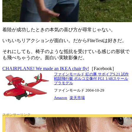
着陸が成功したときの本気の喜び方が尋常じゃない。
いちいちリアクションが面白い。だからFliteTestは好きだ。
それにしても、椅子のような抵抗を受けている感じの形状で
も飛べちゃうのか。面白い実験影像だ。
CHAIRPLANE! We made an IKEA chair fly!
［Facebook］
ファインモールド 紅の豚 サボイアS.21 試作
戦闘飛行艇 ポルコ立像付 FG1 1/48スケール
プラモデル
ファインモールド 2004-10-29
Amazon
楽天市場