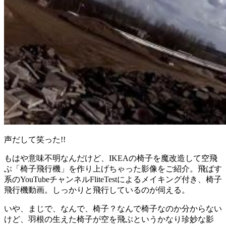
声だして笑った!!
もはや意味不明なんだけど、IKEAの椅子を魔改造して空飛
ぶ「椅子飛行機」を作り上げちゃった影像をご紹介。飛ばす
系のYouTubeチャンネルFliteTestによるメイキング付き、椅子
飛行機動画。しっかりと飛行しているのが伺える。
いや、まじで、なんで、椅子？なんで椅子なのか分からない
けど、羽根の生えた椅子が空を飛ぶというかなり珍妙な影