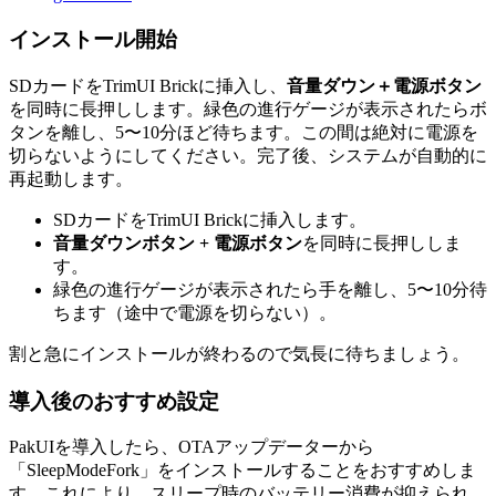
インストール開始
SDカードをTrimUI Brickに挿入し、
音量ダウン＋電源ボタン
を同時に長押しします。緑色の進行ゲージが表示されたらボ
タンを離し、5〜10分ほど待ちます。この間は絶対に電源を
切らないようにしてください。完了後、システムが自動的に
再起動します。
SDカードをTrimUI Brickに挿入します。
音量ダウンボタン + 電源ボタン
を同時に長押ししま
す。
緑色の進行ゲージが表示されたら手を離し、5〜10分待
ちます（途中で電源を切らない）。
割と急にインストールが終わるので気長に待ちましょう。
導入後のおすすめ設定
PakUIを導入したら、OTAアップデーターから
「SleepModeFork」をインストールすることをおすすめしま
す。これにより、スリープ時のバッテリー消費が抑えられ、