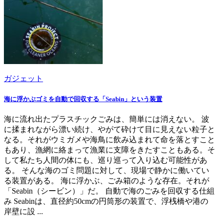
ガジェット
海に浮かぶゴミを自動で回収する「Seabin」という装置
海に流れ出たプラスチックごみは、簡単には消えない。 波
に揉まれながら漂い続け、やがて砕けて目に見えない粒子と
なる。それがウミガメや海鳥に飲み込まれて命を落とすこと
もあり、漁網に絡まって漁業に支障をきたすこともある。そ
して私たち人間の体にも、巡り巡って入り込む可能性があ
る。 そんな海のゴミ問題に対して、現場で静かに働いてい
る装置がある。 海に浮かぶ、ごみ箱のような存在。それが
「Seabin（シービン）」だ。 自動で海のごみを回収する仕組
み Seabinは、直径約50cmの円筒形の装置で、浮桟橋や港の
岸壁に設 ...