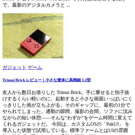
で、最新のデジタルカメラと ...
ガジェット
ゲーム
Trimui Brick レビュー｜小さな筐体に高精細 3.2型
友人から数日お借りした Trimui Brick。手に乗せると拍子抜
けするくらい軽いのに、起動すると小さな画面いっぱいにく
っきりした画が立ち上がる。そのギャップに、最初の1分で
やられてしまった。通勤の隙間、撮影の合間、ソファに沈み
ながらの短い休憩——そんな“わずか”をゲーム時間に変えて
くれるガジェットだ。 今回は、カスタムOSの「PakUI」 を
導入した状態で試用している。標準ファームとはUIの雰囲