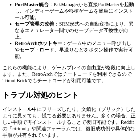
PortMaster統合
：PakManagerから直接PortMasterを起動
し、インディーゲームや移植ゲームを簡単にインスト
ール可能。
セーブ管理の改善
：SRM形式への自動変換により、異
なるエミュレーター間でのセーブデータ互換性が向
上。
RetroArchホットキー
：ゲーム中のメニュー呼び出し
やセーブ・ロード、早送りなどをボタン操作で実行可
能。
これらの機能により、ゲームプレイの自由度が格段に向上し
ます。また、RetroArchではチートコードを利用できるので
Trimui Brickでもチートコードが利用可能です。
トラブル対処のヒント
インストール中にフリーズしたり、文鎮化（ブリック）した
ように見えても、慌てる必要はありません。多くの場合、正
しい手順で再インストールすることで復旧可能です。Reddit
の「r/trimui」や関連フォーラムでは、復旧成功例や具体的な
手順が共有されています。