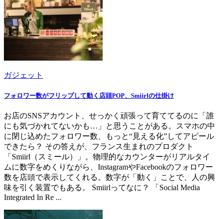
ガジェット
フォロワー数がフリップして動く店頭POP、Smiirlの仕掛け
お店のSNSアカウント、せっかく頑張って育ててるのに「誰
にも気づかれてないかも…」と思うことがある。スマホの中
に閉じ込めたフォロワー数、もっと“見える化”してアピール
できたら？ その答えが、フランス生まれのプロダクト
「Smiirl（スミール）」。物理的なカウンターがリアルタイ
ムに数字をめくりながら、InstagramやFacebookのフォロワー
数を店頭で表示してくれる。数字が「動く」ことで、人の興
味を引く装置でもある。 Smiirlってなに？ 「Social Media
Integrated In Re ...