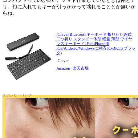
コンパクトってのが良い。ノマド作業しているときは割とア
リ。鞄に入れてもキーが引っかかって壊れることとか無いか
らね。
iClever Bluetoothキーボード 折りたたみ式
二つ折り スタンド一体型 軽量 薄型 ワイヤ
レスキーボード iPad iPhone用
iOS/Android/Windowsに対応 IC-BK11(ブラッ
ク)
iClever
Amazon
楽天市場