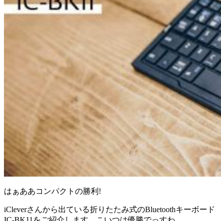
はぁああコンパクトの勝利!
iCleverさんから出ている折りたたみ式のBluetoothキーボード
IC-BK11をご紹介します。こいつは優勝でっすわ。