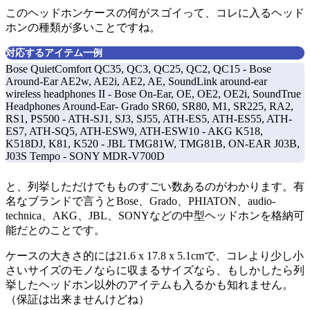
このヘッドホンケースの何がスゴイって、コレに入るヘッド
ホンの種類が多いことですね。
対応するアイテム一例
Bose QuietComfort QC35, QC3, QC25, QC2, QC15 - Bose
Around-Ear AE2w, AE2i, AE2, AE, SoundLink around-ear
wireless headphones II - Bose On-Ear, OE, OE2, OE2i, SoundTrue
Headphones Around-Ear- Grado SR60, SR80, M1, SR225, RA2,
RS1, PS500 - ATH-SJ1, SJ3, SJ55, ATH-ES5, ATH-ES55, ATH-
ES7, ATH-SQ5, ATH-ESW9, ATH-ESW10 - AKG K518,
K518DJ, K81, K520 - JBL TMG81W, TMG81B, ON-EAR J03B,
J03S Tempo - SONY MDR-V700D
と、列挙しただけでもものすごい数あるのがわかります。有
名なブランドで言うとBose、Grado、PHIATON、audio-
technica、AKG、JBL、SONYなどの中型ヘッドホンを格納可
能だとのことです。
ケースの大きさ的には21.6 x 17.8 x 5.1cmで、コレより少し小
さいサイズのモノならに収まるサイズなら、もしかしたら列
挙したヘッドホン以外のアイテムも入るかも知れません。
（保証は出来ませんけどね）