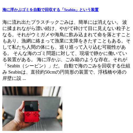
海に浮かぶゴミを自動で回収する「Seabin」という装置
海に流れ出たプラスチックごみは、簡単には消えない。 波
に揉まれながら漂い続け、やがて砕けて目に見えない粒子と
なる。それがウミガメや海鳥に飲み込まれて命を落とすこと
もあり、漁網に絡まって漁業に支障をきたすこともある。そ
して私たち人間の体にも、巡り巡って入り込む可能性があ
る。 そんな海のゴミ問題に対して、現場で静かに働いてい
る装置がある。 海に浮かぶ、ごみ箱のような存在。それが
「Seabin（シービン）」だ。 自動で海のごみを回収する仕組
み Seabinは、直径約50cmの円筒形の装置で、浮桟橋や港の
岸壁に設 ...