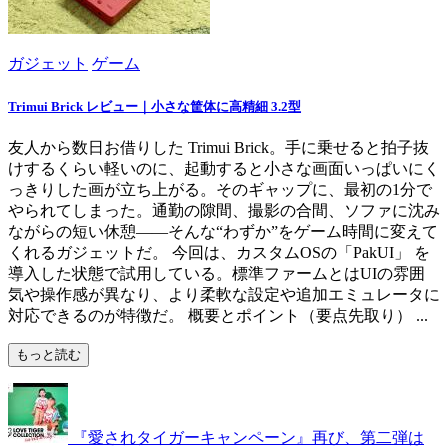
ガジェット
ゲーム
Trimui Brick レビュー｜小さな筐体に高精細 3.2型
友人から数日お借りした Trimui Brick。手に乗せると拍子抜
けするくらい軽いのに、起動すると小さな画面いっぱいにく
っきりした画が立ち上がる。そのギャップに、最初の1分で
やられてしまった。通勤の隙間、撮影の合間、ソファに沈み
ながらの短い休憩——そんな“わずか”をゲーム時間に変えて
くれるガジェットだ。 今回は、カスタムOSの「PakUI」 を
導入した状態で試用している。標準ファームとはUIの雰囲
気や操作感が異なり、より柔軟な設定や追加エミュレータに
対応できるのが特徴だ。 概要とポイント（要点先取り） ...
もっと読む
『愛されタイガーキャンペーン』再び、第二弾は