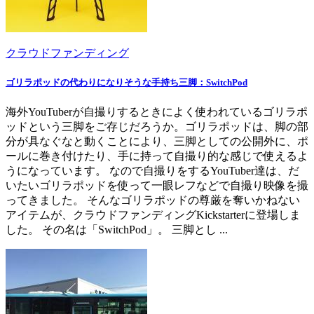
クラウドファンディング
ゴリラポッドの代わりになりそうな手持ち三脚：SwitchPod
海外YouTuberが自撮りするときによく使われているゴリラポ
ッドという三脚をご存じだろうか。ゴリラポッドは、脚の部
分が具なぐなと動くことにより、三脚としての公開外に、ポ
ールに巻き付けたり、手に持って自撮り的な感じで使えるよ
うになっています。 なので自撮りをするYouTuber達は、だ
いたいゴリラポッドを使って一眼レフなどで自撮り映像を撮
ってきました。 そんなゴリラポッドの尊厳を奪いかねない
アイテムが、クラウドファンディングKickstarterに登場しま
した。 その名は「SwitchPod」。 三脚とし ...