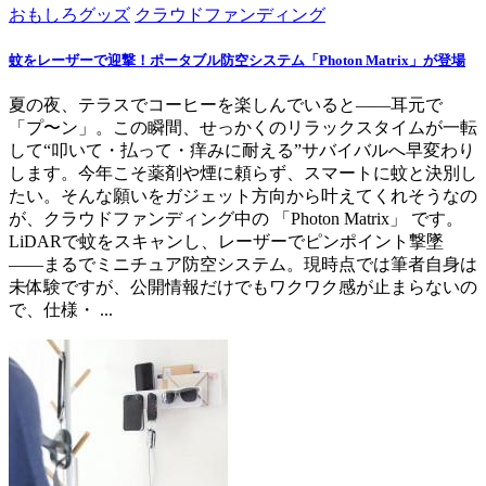
おもしろグッズ
クラウドファンディング
蚊をレーザーで迎撃！ポータブル防空システム「Photon Matrix」が登場
夏の夜、テラスでコーヒーを楽しんでいると――耳元で
「プ〜ン」。この瞬間、せっかくのリラックスタイムが一転
して“叩いて・払って・痒みに耐える”サバイバルへ早変わり
します。今年こそ薬剤や煙に頼らず、スマートに蚊と決別し
たい。そんな願いをガジェット方向から叶えてくれそうなの
が、クラウドファンディング中の 「Photon Matrix」 です。
LiDARで蚊をスキャンし、レーザーでピンポイント撃墜
――まるでミニチュア防空システム。現時点では筆者自身は
未体験ですが、公開情報だけでもワクワク感が止まらないの
で、仕様・ ...