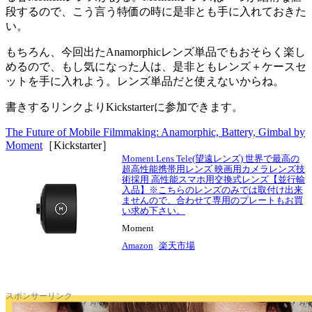
段するので、こう言う特価の時に是非とも手に入れておきた
い。
もちろん、今回出たAnamorphicレンズ単品でもおそらく楽し
めるので、もし気になった人は、是非ともレンズ＋ケースセ
ットを手に入れよう。レンズ単品だと使えないからね。
書きするリンクよりKickstarterに参加できます。
The Future of Mobile Filmmaking: Anamorphic, Battery, Gimbal by
Moment
［Kickstarter］
Moment Lens Tele(望遠レンズ) 世界で最高の
超高性能携帯用レンズ 映画用カメラレンズ技
術採用 高性能スマホ用交換式レンズ【並行輸
入品】※こちらのレンズのみでは取付け出来
ませんので、合わせて専用のプレートもお買
い求め下さい。
Moment
Amazon
楽天市場