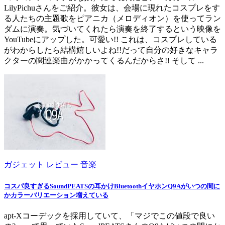
LilyPichuさんをご紹介。彼女は、会場に現れたコスプレをす
る人たちの主題歌をピアニカ（メロディオン）を使ってラン
ダムに演奏。気づいてくれたら演奏を終了するという映像を
YouTubeにアップした。可愛い!! これは、コスプレしている
がわからしたら結構嬉しいよね!!だって自分の好きなキャラ
クターの関連楽曲がかかってくるんだからさ!! そして ...
ガジェット
レビュー
音楽
コスパ良すぎるSoundPEATSの耳かけBluetoothイヤホンQ9Aがいつの間に
かカラーバリエーション増えている
apt-Xコーデックを採用していて、「マジでこの値段で良い