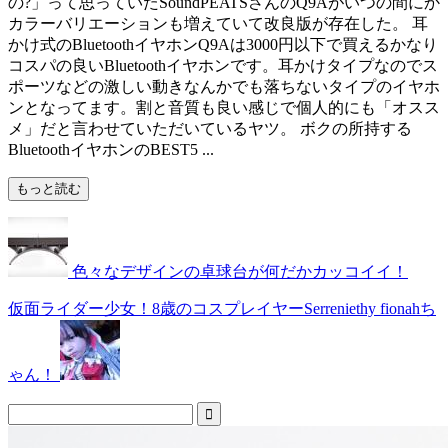
の?」って思っていたSoundPEATSさんのQ9Aがいつの間にか
カラーバリエーションも増えていて改良版が存在した。 耳
かけ式のBluetoothイヤホンQ9Aは3000円以下で買えるかなり
コスパの良いBluetoothイヤホンです。耳かけタイプなのでス
ポーツなどの激しい動きなんかでも落ちないタイプのイヤホ
ンとなってます。割と音質も良い感じで個人的にも「オスス
メ」だと言わせていただいているヤツ。 ボクの所持する
BluetoothイヤホンのBEST5 ...
もっと読む
色々なデザインの卓球台が何だかカッコイイ！
仮面ライダー少女！8歳のコスプレイヤーSerreniethy fionahち
ゃん！