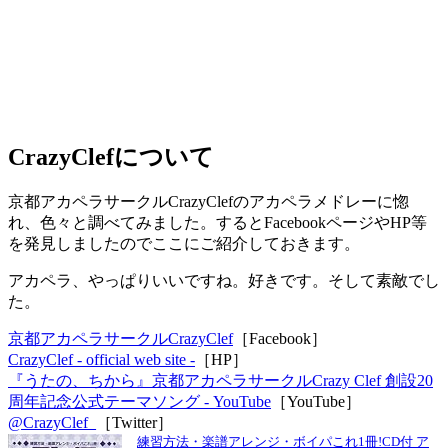
CrazyClefについて
京都アカペラサークルCrazyClefのアカペラメドレーに惚
れ、色々と調べてみました。するとFacebookページやHP等
を発見しましたのでここにご紹介しておきます。
アカペラ、やっぱりいいですね。好きです。そして素敵でし
た。
京都アカペラサークルCrazyClef
［Facebook］
CrazyClef - official web site -
［HP］
『うたの、ちから』京都アカペラサークルCrazy Clef 創設20
周年記念公式テーマソング - YouTube
［YouTube］
@CrazyClef_
［Twitter］
練習方法・楽譜アレンジ・ボイパこれ1冊!CD付 ア