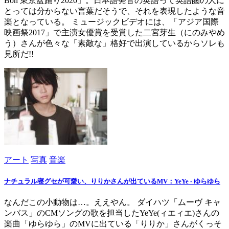
Bon 東京盆踊り2020」。日本語発音の英語って英語圏の人に
とっては分からない言葉だそうで、それを表現したような音
楽となっている。 ミュージックビデオには、「アジア国際
映画祭2017」で主演女優賞を受賞した二宮芽生（にのみやめ
う）さんが色々な「素敵な」格好で出演しているからソレも
見所だ!!
アート
写真
音楽
ナチュラル寝グセが可愛い、りりかさんが出ているMV：YeYe - ゆらゆら
なんだこの小動物は…。ええやん。 ダイハツ「ムーヴ キャ
ンバス」のCMソングの歌を担当したYeYe(ィエィエ)さんの
楽曲「ゆらゆら」のMVに出ている「りりか」さんがくっそ