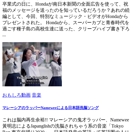
卒業式の日に、Hondaが南日本新聞の全面広告を使って、祝
福のメッセージを送ったのを知っているだろうか？あれの続
編として、今回、特別なミュージック・ビデオがHondaから
プレゼントされた。 Hondaから、スーパーカブと青春時代を
過ごす種子島の高校生達に送った、クリープハイプ書き下ろ
...
おもしろ動画
音楽
マレーシアのラッパーNameweeによる日本語洗脳ソング
これは脳内再生余裕!! マレーシアの鬼才ラッパー、Namewee
黃明志によるJapanglishの洗脳されちゃう系の音楽「Tokyo