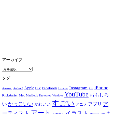
アーカイブ
ア
ー
タグ
カ
イ
iPhone
Instagram
Apple
Facebook
How to
Amazon
DIY
iOS
Android
ブ
YouTube
おもしろ
Mac
Kickstarter
MacBook
Windows
Photoshop
すごい
ア
かっこいい
い
アプリ
かわいい
アニメ
アート
イラスト
ーティスト
カ
イヤホン
オーディオ