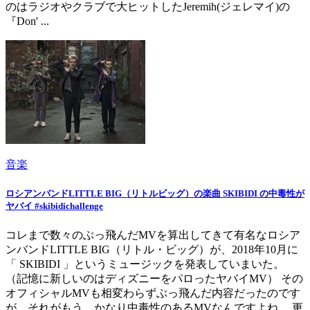
のはラジオやクラブで大ヒットしたJeremih(ジェレマイ)の
『Don' ...
音楽
ロシアンバンドLITTLE BIG（リトルビッグ）の楽曲 SKIBIDI の中毒性が
ヤバイ #skibidichallenge
コレまで数々のぶっ飛んだMVを算出してきて有名なロシア
ンバンドLITTLE BIG（リトル・ビッグ）が、2018年10月に
「 SKIBIDI 」というミュージックを発表していまいた。
（記憶に新しいのはディズニーをパロったヤバイMV） その
オフィシャルMVも相変わらずぶっ飛んだ内容だったのです
が、それがもう、かなり中毒性のあるMVなんですよね。 更