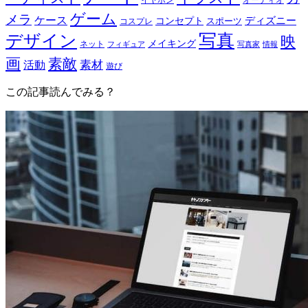
ゲーム
メラ
ケース
ディズニー
コンセプト
スポーツ
コスプレ
写真
デザイン
映
メイキング
ネット
フィギュア
写真家
情報
画
素敵
素材
活動
遊び
この記事読んでみる？