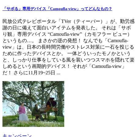
「サボる」専用デバイス「Camoufla-view」ってどんなもの？
民放公式テレビポータル「TVer（ティーバー）」が、勤労感
謝の日に備えて面白いアイテムを発表した。 それは「サボ
り観」専用デバイス “Camoufla-view”（カモフラー ビュー）
というもの…。 まさかの逆の発想！ なんでも「Camoufla-
view」は、日本の長時間労働やストレス対策に一石を投じる
ために作ったデバイスとか。 一体どういったモノかという
と、しっかり仕事をしている風を装いつつスマホを隠れて楽
しめるという画期的デバイス！ それが「Camoufla-view」
だ！ さらに11月19~25日 ...
キャンペーン