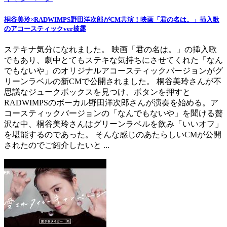
桐谷美玲×RADWIMPS野田洋次郎がCM共演！映画「君の名は。」挿入歌
のアコースティックver披露
ステキナ気分になれました。 映画「君の名は。」の挿入歌
でもあり、劇中とてもステキな気持ちにさせてくれた「なん
でもないや」のオリジナルアコースティックバージョンがグ
リーンラベルの新CMで公開されました。 桐谷美玲さんが不
思議なジュークボックスを見つけ、ボタンを押すと
RADWIMPSのボーカル野田洋次郎さんが演奏を始める。ア
コースティックバージョンの「なんでもないや」を聞ける贅
沢な中、桐谷美玲さんはグリーンラベルを飲み「いいオフ」
を堪能するのであった。 そんな感じのあたらしいCMが公開
されたのでご紹介したいと ...