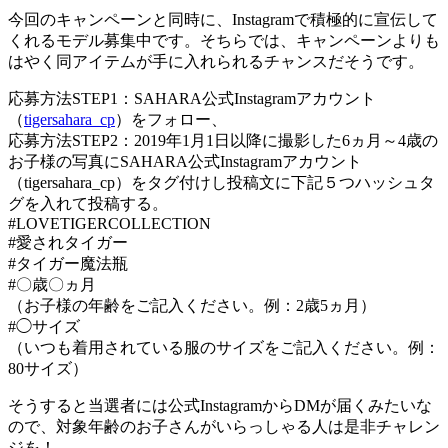
今回のキャンペーンと同時に、Instagramで積極的に宣伝して
くれるモデル募集中です。そちらでは、キャンペーンよりも
はやく同アイテムが手に入れられるチャンスだそうです。
応募方法STEP1：SAHARA公式Instagramアカウント
（
tigersahara_cp
）をフォロー、
応募方法STEP2：2019年1月1日以降に撮影した6ヵ月～4歳の
お子様の写真にSAHARA公式Instagramアカウント
（tigersahara_cp）をタグ付けし投稿文に下記５つハッシュタ
グを入れて投稿する。
#LOVETIGERCOLLECTION
#愛されタイガー
#タイガー魔法瓶
#〇歳〇ヵ月
（お子様の年齢をご記入ください。例：2歳5ヵ月）
#◯サイズ
（いつも着用されている服のサイズをご記入ください。例：
80サイズ）
そうすると当選者には公式InstagramからDMが届くみたいな
ので、対象年齢のお子さんがいらっしゃる人は是非チャレン
ジを！