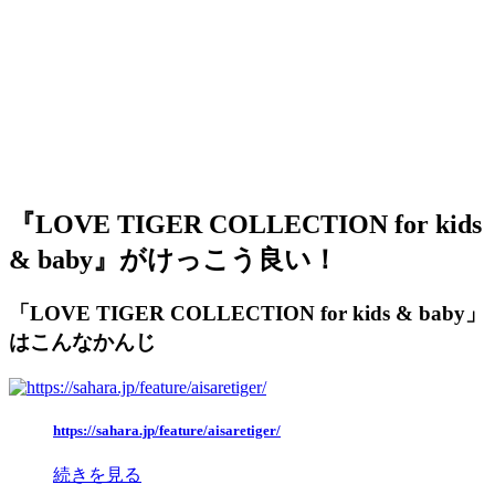
『LOVE TIGER COLLECTION for kids
& baby』がけっこう良い！
「LOVE TIGER COLLECTION for kids & baby」
はこんなかんじ
https://sahara.jp/feature/aisaretiger/
続きを見る