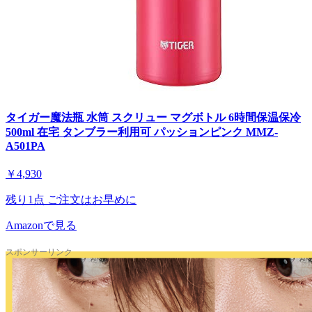
タイガー魔法瓶 水筒 スクリュー マグボトル 6時間保温保冷
500ml 在宅 タンブラー利用可 パッションピンク MMZ-
A501PA
￥4,930
残り1点 ご注文はお早めに
Amazonで見る