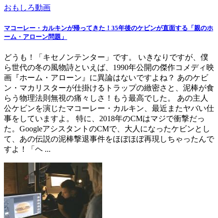
おもしろ動画
マコーレー・カルキンが帰ってきた！35年後のケビンが直面する「親のホ
ーム・アローン問題」
どうも！「キセノンテンター」です。 いきなりですが、僕
ら世代の冬の風物詩といえば、1990年公開の傑作コメディ映
画『ホーム・アローン』に異論はないですよね？ あのケビ
ン・マカリスターが仕掛けるトラップの緻密さと、泥棒が食
らう物理法則無視の痛々しさ！もう最高でした。 あの主人
公ケビンを演じたマコーレー・カルキン、最近またヤバい仕
事をしていますよ。 特に、2018年のCMはマジで衝撃だっ
た。GoogleアシスタントのCMで、大人になったケビンとし
て、あの伝説の泥棒撃退事件をほぼほぼ再現しちゃったんで
すよ！「ヘ ...