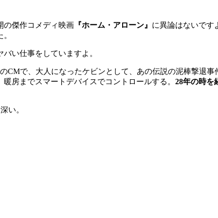
公開の傑作コメディ映画
『ホーム・アローン』
に異論はないです
た。
ヤバい仕事をしていますよ。
ントのCMで、大人になったケビンとして、あの伝説の泥棒撃退事
、暖房までスマートデバイスでコントロールする。
28年の時
た深い。