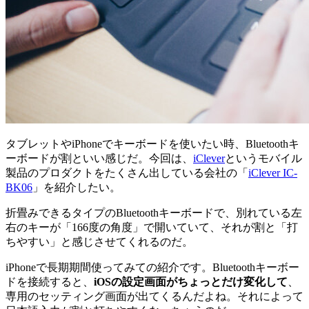
タブレットやiPhoneでキーボードを使いたい時、Bluetoothキ
ーボードが割といい感じだ。今回は、
iClever
というモバイル
製品のプロダクトをたくさん出している会社の「
iClever IC-
BK06
」を紹介したい。
折畳みできるタイプのBluetoothキーボードで、別れている左
右のキーが「166度の角度」で開いていて、それが割と「打
ちやすい」と感じさせてくれるのだ。
iPhoneで長期期間使ってみての紹介です。Bluetoothキーボー
ドを接続すると、
iOSの設定画面がちょっとだけ変化して
、
専用のセッティング画面が出てくるんだよね。それによって