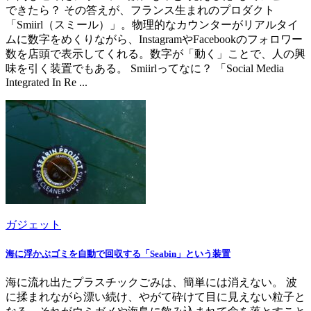
できたら？ その答えが、フランス生まれのプロダクト
「Smiirl（スミール）」。物理的なカウンターがリアルタイ
ムに数字をめくりながら、InstagramやFacebookのフォロワー
数を店頭で表示してくれる。数字が「動く」ことで、人の興
味を引く装置でもある。 Smiirlってなに？ 「Social Media
Integrated In Re ...
ガジェット
海に浮かぶゴミを自動で回収する「Seabin」という装置
海に流れ出たプラスチックごみは、簡単には消えない。 波
に揉まれながら漂い続け、やがて砕けて目に見えない粒子と