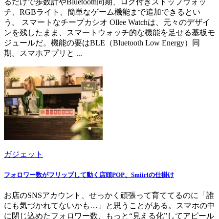
るだけで歩数計やBluetooth同期、ログ付きストップウォッ
チ、RGBライト、簡単なゲーム機能まで追加できるとい
う。 スマートなチープカシオ Ollee Watchは、元々のデザイ
ンを残したまま、スマートウォッチ的な機能を足せる基板モ
ジュールだ。機能の要はBLE（Bluetooth Low Energy）同
期。スマホアプリと ...
ガジェット
フォロワー数がフリップして動く店頭POP、Smiirlの仕掛け
お店のSNSアカウント、せっかく頑張って育ててるのに「誰
にも気づかれてないかも…」と思うことがある。スマホの中
に閉じ込めたフォロワー数、もっと“見える化”してアピール