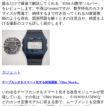
撮るだけで爆速で解説してくれる「IObit AI数学ソルバー」
をレビューします。中身はGeminiですが、数学特化のカスタ
マイズが秀逸で、納得するまで付き合ってくれるAI家庭教
師のような存在。図形問題を解くときの注意点や、精度を上
げる撮影のコツも詳しく紹介します。
ガジェット
チープカシオをスマート化する改造基板「Ollee Watch」
いわゆるチープカシオをスマート化する改造モジュールが登
場している。その名は「Ollee Watch」。 F-91WやA158Wな
どのカシオ定番モデルに収まる形で、ムーブメントを交換す