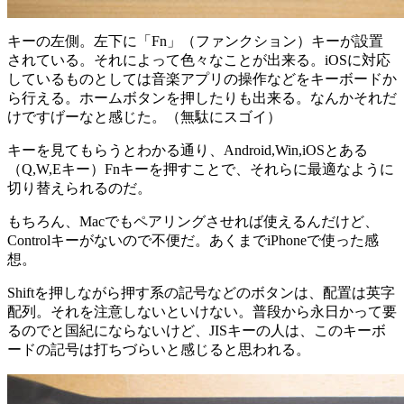
キーの左側。左下に「Fn」（ファンクション）キーが設置
されている。それによって色々なことが出来る。iOSに対応
しているものとしては音楽アプリの操作などをキーボードか
ら行える。ホームボタンを押したりも出来る。なんかそれだ
けですげーなと感じた。（無駄にスゴイ）
キーを見てもらうとわかる通り、Android,Win,iOSとある
（Q,W,Eキー）Fnキーを押すことで、それらに最適なように
切り替えられるのだ。
もちろん、Macでもペアリングさせれば使えるんだけど、
Controlキーがないので不便だ。あくまでiPhoneで使った感
想。
Shiftを押しながら押す系の記号などのボタンは、配置は英字
配列。それを注意しないといけない。普段から永日かって要
るのでと国紀にならないけど、JISキーの人は、このキーボ
ードの記号は打ちづらいと感じると思われる。