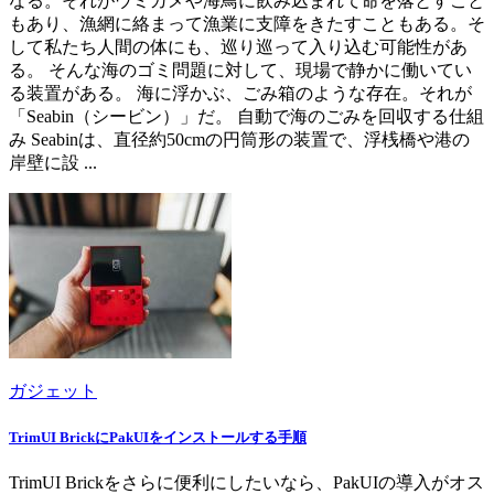
なる。それがウミガメや海鳥に飲み込まれて命を落とすこと
もあり、漁網に絡まって漁業に支障をきたすこともある。そ
して私たち人間の体にも、巡り巡って入り込む可能性があ
る。 そんな海のゴミ問題に対して、現場で静かに働いてい
る装置がある。 海に浮かぶ、ごみ箱のような存在。それが
「Seabin（シービン）」だ。 自動で海のごみを回収する仕組
み Seabinは、直径約50cmの円筒形の装置で、浮桟橋や港の
岸壁に設 ...
ガジェット
TrimUI BrickにPakUIをインストールする手順
TrimUI Brickをさらに便利にしたいなら、PakUIの導入がオス