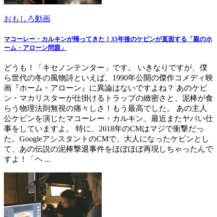
おもしろ動画
マコーレー・カルキンが帰ってきた！35年後のケビンが直面する「親のホ
ーム・アローン問題」
どうも！「キセノンテンター」です。 いきなりですが、僕
ら世代の冬の風物詩といえば、1990年公開の傑作コメディ映
画『ホーム・アローン』に異論はないですよね？ あのケビ
ン・マカリスターが仕掛けるトラップの緻密さと、泥棒が食
らう物理法則無視の痛々しさ！もう最高でした。 あの主人
公ケビンを演じたマコーレー・カルキン、最近またヤバい仕
事をしていますよ。 特に、2018年のCMはマジで衝撃だっ
た。GoogleアシスタントのCMで、大人になったケビンとし
て、あの伝説の泥棒撃退事件をほぼほぼ再現しちゃったんで
すよ！「ヘ ...