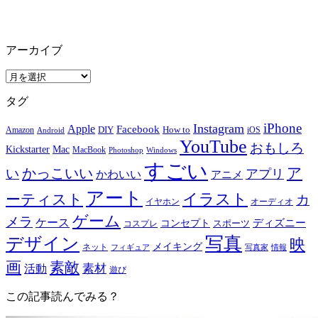
アーカイブ
ア
ー
タグ
カ
イ
iPhone
Instagram
Apple
Facebook
How to
Amazon
DIY
iOS
Android
ブ
YouTube
おもしろ
Mac
Kickstarter
MacBook
Windows
Photoshop
すごい
ア
かっこいい
い
アプリ
かわいい
アニメ
アート
イラスト
ーティスト
カ
イヤホン
オーディオ
ゲーム
メラ
ケース
ディズニー
コンセプト
スポーツ
コスプレ
写真
デザイン
映
メイキング
ネット
フィギュア
写真家
情報
画
素敵
素材
活動
遊び
この記事読んでみる？