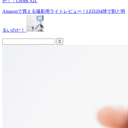
か！：Loctek S2L
Amazonで買える撮影用ライトレビュー！LED204球で割と明
るいのだ！