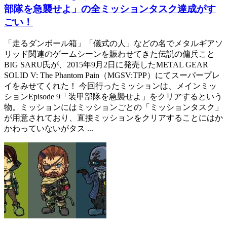
部隊を急襲せよ」の全ミッションタスク達成がす
ごい！
「走るダンボール箱」「儀式の人」などの名でメタルギアソ
リッド関連のゲームシーンを賑わせてきた伝説の傭兵こと
BIG SARU氏が、2015年9月2日に発売したMETAL GEAR
SOLID V: The Phantom Pain（MGSV:TPP）にてスーパープレ
イをみせてくれた！ 今回行ったミッションは、メインミッ
ションEpisode 9「装甲部隊を急襲せよ」をクリアするという
物。ミッションにはミッションごとの「ミッションタスク」
が用意されており、直接ミッションをクリアすることにはか
かわっていないがタス ...