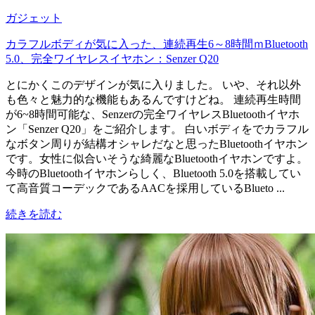
ガジェット
カラフルボディが気に入った、連続再生6～8時間ｍBluetooth
5.0、完全ワイヤレスイヤホン：Senzer Q20
とにかくこのデザインが気に入りました。 いや、それ以外
も色々と魅力的な機能もあるんですけどね。 連続再生時間
が6~8時間可能な、Senzerの完全ワイヤレスBluetoothイヤホ
ン「Senzer Q20」をご紹介します。 白いボディをでカラフル
なボタン周りが結構オシャレだなと思ったBluetoothイヤホン
です。女性に似合いそうな綺麗なBluetoothイヤホンですよ。
今時のBluetoothイヤホンらしく、Bluetooth 5.0を搭載してい
て高音質コーデックであるAACを採用しているBlueto ...
続きを読む