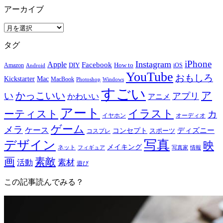
アーカイブ
ア
ー
タグ
カ
イ
iPhone
Instagram
Apple
Facebook
How to
Amazon
DIY
iOS
Android
ブ
YouTube
おもしろ
Mac
Kickstarter
MacBook
Windows
Photoshop
すごい
ア
かっこいい
い
アプリ
かわいい
アニメ
アート
イラスト
ーティスト
カ
イヤホン
オーディオ
ゲーム
メラ
ケース
ディズニー
コンセプト
スポーツ
コスプレ
写真
デザイン
映
メイキング
ネット
フィギュア
写真家
情報
画
素敵
素材
活動
遊び
この記事読んでみる？