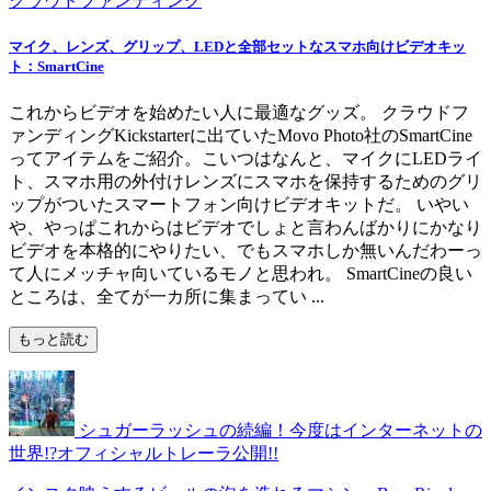
クラウドファンディング
マイク、レンズ、グリップ、LEDと全部セットなスマホ向けビデオキッ
ト：SmartCine
これからビデオを始めたい人に最適なグッズ。 クラウドフ
ァンディングKickstarterに出ていたMovo Photo社のSmartCine
ってアイテムをご紹介。こいつはなんと、マイクにLEDライ
ト、スマホ用の外付けレンズにスマホを保持するためのグリ
ップがついたスマートフォン向けビデオキットだ。 いやい
や、やっぱこれからはビデオでしょと言わんばかりにかなり
ビデオを本格的にやりたい、でもスマホしか無いんだわーっ
て人にメッチャ向いているモノと思われ。 SmartCineの良い
ところは、全てが一カ所に集まってい ...
もっと読む
シュガーラッシュの続編！今度はインターネットの
世界!?オフィシャルトレーラ公開!!