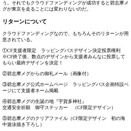
う。それでもクラウドファンディングが成功すると碧志摩メ
グが東京を走ることには変わりないのだ。
リターンについて
クラウドファンディングなので、もちろんそのリターンが用
意されている。
①CF支援者限定 ラッピングバスデザイン決定投票権利
※CF終了後、数点のデザインから支援者みんなに投票して
もらい最終デザインを決定！
②碧志摩メグからの御礼メール（画像付）
③碧志摩メグ公式ホームページ ラッピングバス企画特設ペ
ージにて支援者ネーム掲載
④碧志摩メグの生誕の地『宇賀多神社』
交通安全祈願 御守ステッカー （CF限定デザイン）
⑤碧志摩メグのクリアファイル（CF限定デザイン 初の海
中遊泳描き下ろし）