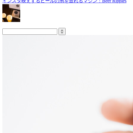
インスタ映えするビールの泡を造れるマシン：Beer Ripples