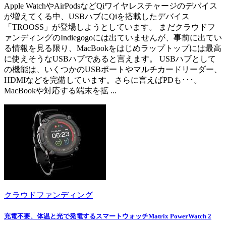
Apple WatchやAirPodsなどQiワイヤレスチャージのデバイス
が増えてくる中、USBハブにQiを搭載したデバイス
「TROOSS」が登場しようとしています。 まだクラウドフ
ァンディングのIndiegogoには出ていませんが、事前に出てい
る情報を見る限り、MacBookをはじめラップトップには最高
に使えそうなUSBハブであると言えます。 USBハブとして
の機能は、いくつかのUSBポートやマルチカードリーダー、
HDMIなどを完備しています。さらに言えばPDも･･･。
MacBookや対応する端末を拡 ...
クラウドファンディング
充電不要、体温と光で発電するスマートウォッチMatrix PowerWatch 2