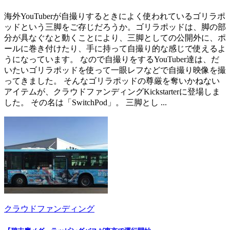
海外YouTuberが自撮りするときによく使われているゴリラポ
ッドという三脚をご存じだろうか。ゴリラポッドは、脚の部
分が具なぐなと動くことにより、三脚としての公開外に、ポ
ールに巻き付けたり、手に持って自撮り的な感じで使えるよ
うになっています。 なので自撮りをするYouTuber達は、だ
いたいゴリラポッドを使って一眼レフなどで自撮り映像を撮
ってきました。 そんなゴリラポッドの尊厳を奪いかねない
アイテムが、クラウドファンディングKickstarterに登場しま
した。 その名は「SwitchPod」。 三脚とし ...
クラウドファンディング