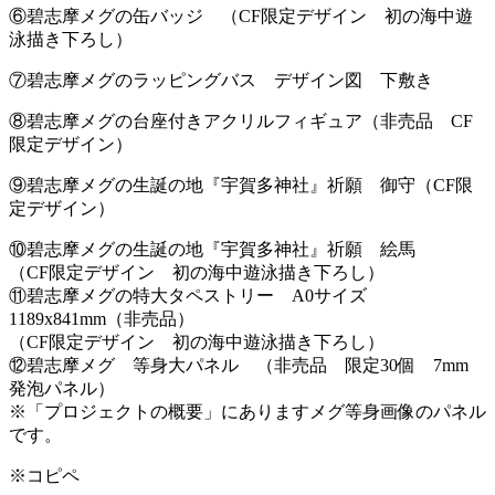
⑥碧志摩メグの缶バッジ （CF限定デザイン 初の海中遊
泳描き下ろし）
⑦碧志摩メグのラッピングバス デザイン図 下敷き
⑧碧志摩メグの台座付きアクリルフィギュア（非売品 CF
限定デザイン）
⑨碧志摩メグの生誕の地『宇賀多神社』祈願 御守（CF限
定デザイン）
⑩碧志摩メグの生誕の地『宇賀多神社』祈願 絵馬
（CF限定デザイン 初の海中遊泳描き下ろし）
⑪碧志摩メグの特大タペストリー A0サイズ
1189x841mm（非売品）
（CF限定デザイン 初の海中遊泳描き下ろし）
⑫碧志摩メグ 等身大パネル （非売品 限定30個 7mm
発泡パネル）
※「プロジェクトの概要」にありますメグ等身画像のパネル
です。
※コピペ