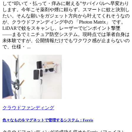
して“叩いて・払って・痒みに耐える”サバイバルへ早変わり
します。今年こそ薬剤や煙に頼らず、スマートに蚊と決別し
たい。そんな願いをガジェット方向から叶えてくれそうなの
が、クラウドファンディング中の 「Photon Matrix」 です。
LiDARで蚊をスキャンし、レーザーでピンポイント撃墜
――まるでミニチュア防空システム。現時点では筆者自身は
未体験ですが、公開情報だけでもワクワク感が止まらないの
で、仕様・ ...
クラウドファンディング
色々なものをマグネットで管理するシステム：Ferris