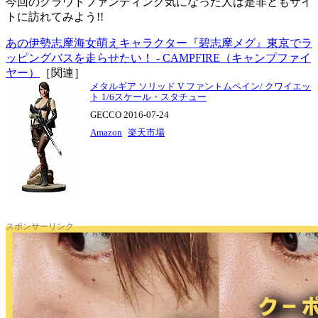
今回のクラウドファンディング気になった人は是非ともサイ
トに訪れてみよう!!
あの伊勢志摩海女萌えキャラクター『碧志摩メグ』東京でラ
ッピングバスを走らせたい！ - CAMPFIRE（キャンプファイ
ヤー）
［関連］
メタルギア ソリッド V ファントムペイン/ クワイエッ
ト 1/6スケール・スタチュー
GECCO 2016-07-24
Amazon
楽天市場