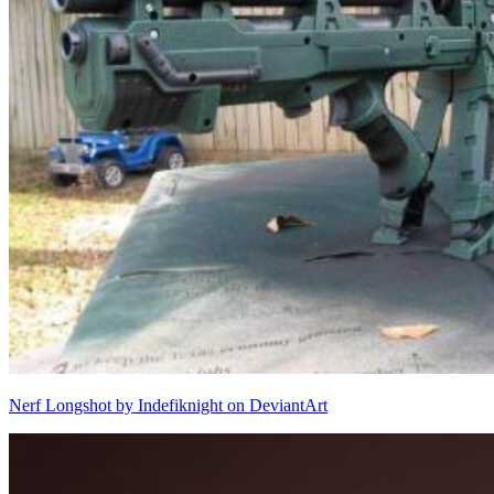
Nerf Longshot by Indefiknight on DeviantArt