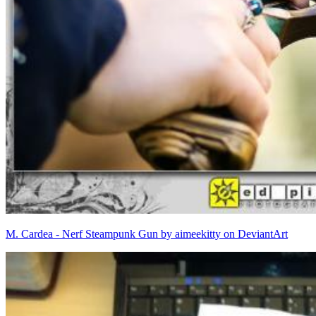
M. Cardea - Nerf Steampunk Gun by aimeekitty on DeviantArt