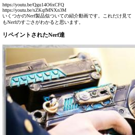
https://youtu.be/Qgu14O6xCFQ
https://youtu.be/xZKqfMNXn3M
いくつかのNerf製品似ついての紹介動画です。これだけ見て
もNerfのすごさがわかると思います。
リペイントされたNerf達