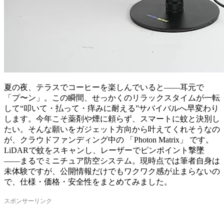
夏の夜、テラスでコーヒーを楽しんでいると――耳元で
「プ〜ン」。この瞬間、せっかくのリラックスタイムが一転
して“叩いて・払って・痒みに耐える”サバイバルへ早変わり
します。今年こそ薬剤や煙に頼らず、スマートに蚊と決別し
たい。そんな願いをガジェット方向から叶えてくれそうなの
が、クラウドファンディング中の 「Photon Matrix」 です。
LiDARで蚊をスキャンし、レーザーでピンポイント撃墜
――まるでミニチュア防空システム。現時点では筆者自身は
未体験ですが、公開情報だけでもワクワク感が止まらないの
で、仕様・価格・安全性をまとめてみました。