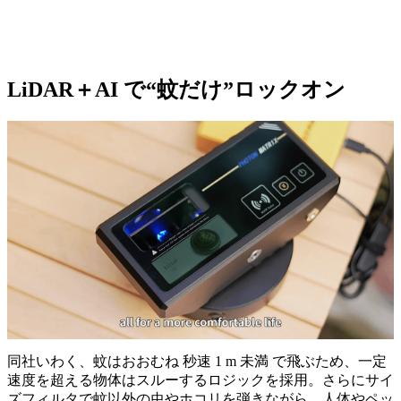
LiDAR＋AI で“蚊だけ”ロックオン
同社いわく、蚊はおおむね 秒速 1 m 未満 で飛ぶため、一定
速度を超える物体はスルーするロジックを採用。さらにサイ
ズフィルタで蚊以外の虫やホコリを弾きながら、人体やペッ