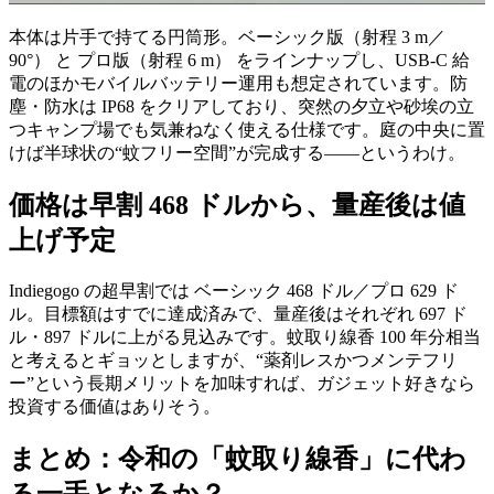
本体は片手で持てる円筒形。ベーシック版（射程 3 m／
90°） と プロ版（射程 6 m） をラインナップし、USB-C 給
電のほかモバイルバッテリー運用も想定されています。防
塵・防水は IP68 をクリアしており、突然の夕立や砂埃の立
つキャンプ場でも気兼ねなく使える仕様です。庭の中央に置
けば半球状の“蚊フリー空間”が完成する――というわけ。
価格は早割 468 ドルから、量産後は値
上げ予定
Indiegogo の超早割では ベーシック 468 ドル／プロ 629 ド
ル。目標額はすでに達成済みで、量産後はそれぞれ 697 ド
ル・897 ドルに上がる見込みです。蚊取り線香 100 年分相当
と考えるとギョッとしますが、“薬剤レスかつメンテフリ
ー”という長期メリットを加味すれば、ガジェット好きなら
投資する価値はありそう。
まとめ：令和の「蚊取り線香」に代わ
る一手となるか？