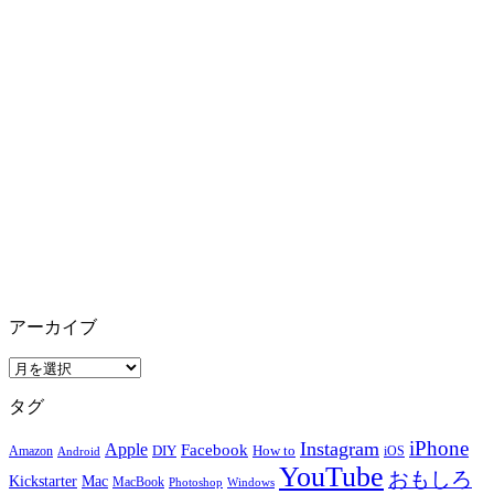
アーカイブ
ア
ー
タグ
カ
イ
iPhone
Instagram
Apple
Facebook
How to
Amazon
DIY
iOS
Android
ブ
YouTube
おもしろ
Mac
Kickstarter
MacBook
Windows
Photoshop