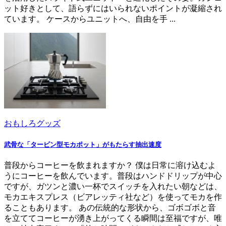
ット好きとして、語らずにはいられないポイントが凝縮され
ています。 ケースからユニットへ、自由を手 ...
おもしろグッズ
武骨な「タービン型モカポット」がもたらす抽出速度
普段からコーヒーを飲まれますか？ 僕は日常に溶け込むよ
うにコーヒーを飲んでいます。普段はハンドドリップが中心
ですが、ガツンと濃い一杯でスイッチを入れたい朝などは、
モカエキスプレス（ビアレッティ社など）を使ってモカを作
ることもあります。 あの伝統的な形状から、ゴボゴボと音
を立ててコーヒーが湧き上がってくる瞬間は至福ですが、唯