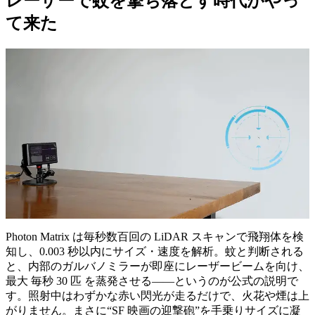
レーザーで蚊を撃ち落とす時代がやっ
て来た
Photon Matrix は毎秒数百回の LiDAR スキャンで飛翔体を検
知し、0.003 秒以内にサイズ・速度を解析。蚊と判断される
と、内部のガルバノミラーが即座にレーザービームを向け、
最大 毎秒 30 匹 を蒸発させる――というのが公式の説明で
す。照射中はわずかな赤い閃光が走るだけで、火花や煙は上
がりません。まさに“SF 映画の迎撃砲”を手乗りサイズに凝