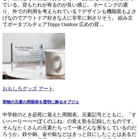
ている。背もたれが有るのが良い感じ。 ネーミングの通
り、外での利用を考えられている？デザインも機能面もよさ
げなのでアウトドア好きな人に非常に刺さりそう。 組み立
てポータブルチェアTrippy Outdoor 広めの背 ...
おもしろグッズ
アート
実物の元素の周期表を透明に飾るオブジェ
中学校のとき必死に覚えた周期表。元素記号とともに、「す
いへーりーべーぼくのふね」の覚え歌を記録したものです。
そんなたくさんの元素たちって一体どんな形をしているのだ
ろうか。鉄や銅、金や銀などはきっと目にしたことはあるだ