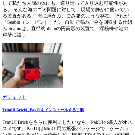
して私たち人間の体にも、巡り巡って入り込む可能性があ
る。 そんな海のゴミ問題に対して、現場で静かに働いてい
る装置がある。 海に浮かぶ、ごみ箱のような存在。それが
「Seabin（シービン）」だ。 自動で海のごみを回収する仕組
み Seabinは、直径約50cmの円筒形の装置で、浮桟橋や港の
岸壁に設 ...
ガジェット
TrimUI BrickにPakUIをインストールする手順
TrimUI Brickをさらに便利にしたいなら、PakUIの導入がオス
スメです。PakUIはMinUI用の拡張パッケージで、ゲームラ
ンチャーやPortMaster統合など、標準UIではできない便利機