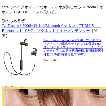
aptXでハイクオリティなオーディオが楽しめるBluetoothイヤ
ホン、TT-BH16、コスパ良いぞ。
別のもあるぜ
TaoTronicsの3000円以下のBluetoothイヤホン「TT-BH15」、
Bluetooth4.1、CVC、マグネット｜キセノンテンター
［関
連］
TaoTronics Bluetooth 4.1 スポーツイヤホン
マグネット内臓式ヘッドホン CD音質 aptX
対応 ワイヤレスヘッドセット セラミックア
ンテナ対応 PX5 防水防滴仕様7時間連続再生
可能 175時間待機可能 TT-BH16
TaoTronics