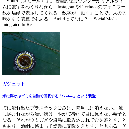
「Smiirl（スミール）」。物理的なカウンターがリアルタイ
ムに数字をめくりながら、InstagramやFacebookのフォロワー
数を店頭で表示してくれる。数字が「動く」ことで、人の興
味を引く装置でもある。 Smiirlってなに？ 「Social Media
Integrated In Re ...
ガジェット
海に浮かぶゴミを自動で回収する「Seabin」という装置
海に流れ出たプラスチックごみは、簡単には消えない。 波
に揉まれながら漂い続け、やがて砕けて目に見えない粒子と
なる。それがウミガメや海鳥に飲み込まれて命を落とすこと
もあり、漁網に絡まって漁業に支障をきたすこともある。そ