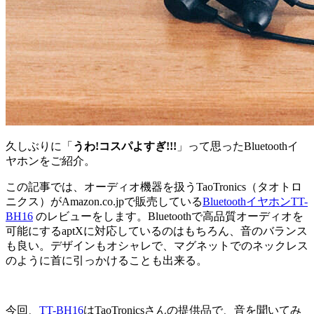
久しぶりに「
うわ!コスパよすぎ!!!
」って思ったBluetoothイ
ヤホンをご紹介。
この記事では、オーディオ機器を扱うTaoTronics（タオトロ
ニクス）がAmazon.co.jpで販売している
BluetoothイヤホンTT-
BH16
のレビューをします。Bluetoothで高品質オーディオを
可能にするaptXに対応しているのはもちろん、音のバランス
も良い。デザインもオシャレで、マグネットでのネックレス
のように首に引っかけることも出来る。
今回、
TT-BH16
はTaoTronicsさんの提供品で、音を聞いてみ