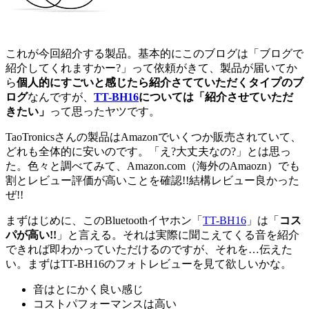
これが今回紹介する製品。基本的にこのブログは「ブログで
紹介してくれますかー?」って依頼がきて、製品が届いてか
ら
個人的にすごいと感じたら紹介さてていただくタイプのブ
ログ
なんですが、
TT-BH16
については「紹介させていただ
きたい」
って思ったヤツです。
TaoTronicsさんの製品はAmazonでいくつか販売されていて、
どれも全体的に安いのです。「え?大丈夫なの?」とは思っ
た。色々と調べてみて、Amazon.com（海外のAmaozn）でも
割とレビュー評価が高いことを確認!!結構レビュー良かった
ぜ!!
まずはじめに、このBluetoothイヤホン「
TT-BH16
」は「
コス
パが高い!!
」と言える。それは実際に聞こえてくる音を紹介
できれば即わかっていただけるのですが、それを…伝えた
い。まずはTT-BH16のフォトレビューを見て欲しいかな。
音はとにかく良い感じ
コストパフォーマンスは高い