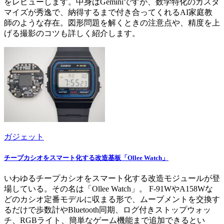
をレビューします。中身はGeminiですが、数学特化のカスタ
マイズが秀逸で、納得するまで付き合ってくれるAI家庭教
師のような存在。図形問題を解くときの注意点や、精度を上
げる撮影のコツも詳しく紹介します。
ガジェット
チープカシオをスマート化する改造基板「Ollee Watch」
いわゆるチープカシオをスマート化する改造モジュールが登
場している。その名は「Ollee Watch」。 F-91WやA158Wな
どのカシオ定番モデルに収まる形で、ムーブメントを交換す
るだけで歩数計やBluetooth同期、ログ付きストップウォッ
チ、RGBライト、簡単なゲーム機能まで追加できるとい