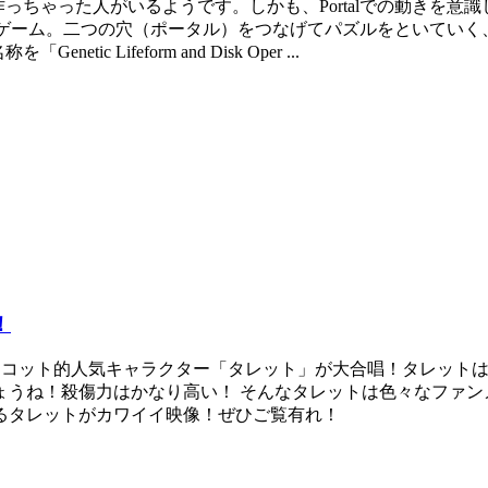
を作っちゃった人がいるようです。しかも、Portalでの動きを意識
クションパズルゲーム。二つの穴（ポータル）をつなげてパズルをとい
c Lifeform and Disk Oper ...
！
ル）のマスコット的人気キャラクター「タレット」が大合唱！タレッ
うね！殺傷力はかなり高い！ そんなタレットは色々なファンメ
唱するタレットがカワイイ映像！ぜひご覧有れ！