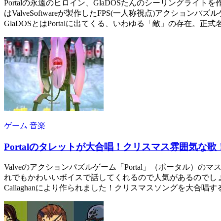
Portalの永遠のヒロイン、GlaDOSたんのシーリングライト
はValveSoftwareが製作したFPS(一人称視点)ア
GlaDOSとはPortalに出てくる、いわゆる「敵」の存在。正式名称を「Geneti
ゲーム
音楽
Portalのタレットが大合唱！クリスマス雰囲気な歌
Valveのアクションパズルゲーム「Portal」（ポータ
れでもかわいいボイスで話してくれるので人気があるのでしょ
Callaghanにより作られました！クリスマスソングを大合