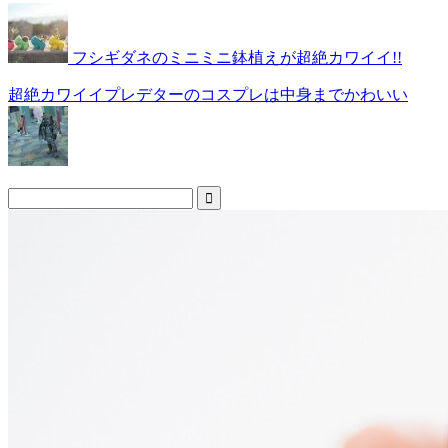
フシギダネのミニミニ鉢植えが超絶カワイイ!!
超絶カワイイプレデターのコスプレは中身までかわいい