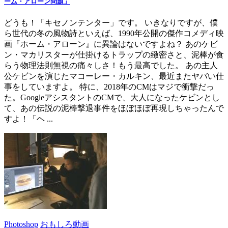
ーム・アローン問題」
どうも！「キセノンテンター」です。 いきなりですが、僕
ら世代の冬の風物詩といえば、1990年公開の傑作コメディ映
画『ホーム・アローン』に異論はないですよね？ あのケビ
ン・マカリスターが仕掛けるトラップの緻密さと、泥棒が食
らう物理法則無視の痛々しさ！もう最高でした。 あの主人
公ケビンを演じたマコーレー・カルキン、最近またヤバい仕
事をしていますよ。 特に、2018年のCMはマジで衝撃だっ
た。GoogleアシスタントのCMで、大人になったケビンとし
て、あの伝説の泥棒撃退事件をほぼほぼ再現しちゃったんで
すよ！「ヘ ...
Photoshop
おもしろ動画