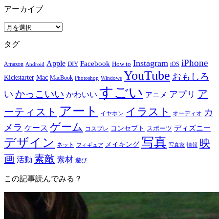
アーカイブ
ア
ー
タグ
カ
イ
iPhone
Instagram
Apple
Facebook
How to
Amazon
DIY
iOS
Android
ブ
YouTube
おもしろ
Mac
Kickstarter
MacBook
Windows
Photoshop
すごい
ア
かっこいい
い
アプリ
かわいい
アニメ
アート
イラスト
ーティスト
カ
イヤホン
オーディオ
ゲーム
メラ
ケース
ディズニー
コンセプト
スポーツ
コスプレ
写真
デザイン
映
メイキング
ネット
フィギュア
写真家
情報
画
素敵
素材
活動
遊び
この記事読んでみる？