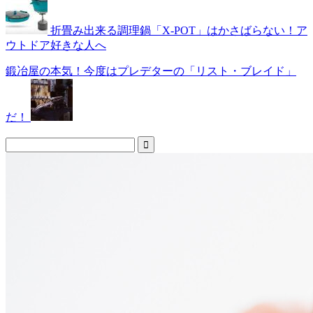
折畳み出来る調理鍋「X-POT」はかさばらない！ア
ウトドア好きな人へ
鍛冶屋の本気！今度はプレデターの「リスト・ブレイド」
だ！