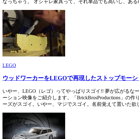
なっちゃう。 オシャレ家具って、それ単品でも高いし、ある
LEGO
ウッドワーカーをLEGOで再現したストップモーション：Leg
いやー、LEGO（レゴ）ってやっぱりスゴイ!! 夢が広がるなー!! L
ーション映像をご紹介します。「BrickBrosProduct
ーズがスゴイ。いやー、マジでスゴイ。名前覚えて置いた欲しい。 そんな「B