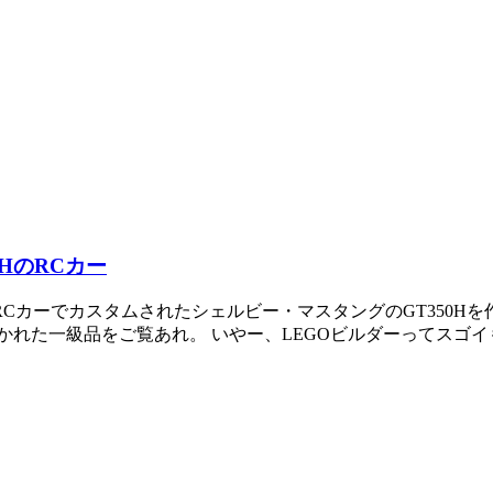
HのRCカー
O RCカーでカスタムされたシェルビー・マスタングのGT350
れた一級品をご覧あれ。 いやー、LEGOビルダーってスゴイも