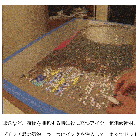
郵送など、荷物を梱包する時に役に立つアイツ。気泡緩衝材、通称
プチプチ君の気泡一つ一つにインクを注入して、まるでドッ