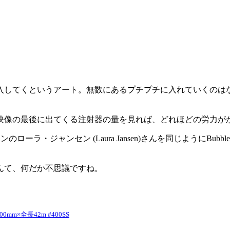
入してくというアート。無数にあるプチプチに入れていくのは
映像の最後に出てくる注射器の量を見れば、どれほどの労力が
ャンのローラ・ジャンセン (Laura Jansen)さんを同じようにBu
んて、何だか不思議ですね。
m×全長42m #400SS