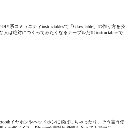
ニティinstructablesで「Glow table」の作り方を公
つくってみたくなるテーブルだ!!! instructablesで
uetoothイヤホンやヘッドホンに飛ばしちゃったり、そう言う使
ィオデバイス。Bluetooth非対応機器をとっても簡単に