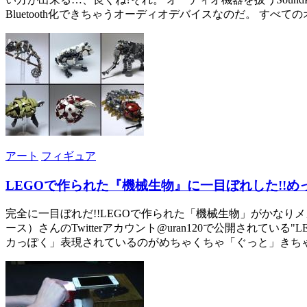
Bluetooth化できちゃうオーディオデバイスなのだ。 すべ
アート
フィギュア
LEGOで作られた『機械生物』に一目ぼれした!!め
完全に一目ぼれだ!!LEGOで作られた「機械生物」がかなりメ
ース）さんのTwitterアカウント@uran120で公開され
カっぽく」表現されているのがめちゃくちゃ「ぐっと」きちゃう。 