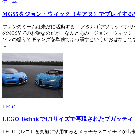
ゲーム
MGS5をジョン・ウィック（キアヌ）でプレイする
ファンのミームは未だに活動する！ メタルギアソリッドシリ
のMGSVでのお話なのだが、なんとあの「ジョン・ウィック
ソレの怒りでギャングを単独でぶっ潰すといういおはなしです
...
LEGO
LEGO Technicで1/1サイズで再現されたブガッテ
LEGO（レゴ）を究極に活用するとメッチャスゴイモノが出来て