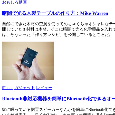
おもしろ動画
暗闇で光る木製テーブルの作り方：Mike Warren
自然にできた木材の空洞を使ってめちゃくちゃオシャレなテーブルを作っち
開していた!! 材料は木材、そこに暗闇で光る化学薬品を入れて、デ
は、そういった「作り方レシピ」を公開しているところだ。「Glow
iPhone
ガジェット
レビュー
Bluetooth非対応機器を簡単にBluetooth化できる
家に眠っている据置スピーカーなんかを簡単にBluetooth化
い方が出来る…、良くね?それ。 オーディオ機器を扱うSoundP