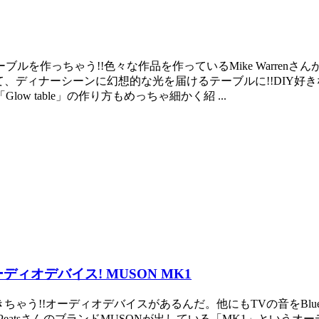
ゃう!!色々な作品を作っているMike WarrenさんがDIY系コミュ
ィナーシーンに幻想的な光を届けるテーブルに!!DIY好きな人は絶対に
 table」の作り方もめっちゃ細かく紹 ...
オーディオデバイス! MUSON MK1
できちゃう!!オーディオデバイスがあるんだ。他にもTVの音をBl
eatsさんのブランドMUSONが出している「MK1」というオーデ