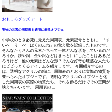
おもしろグッズ
アート
実物の元素の周期表を透明に飾るオブジェ
中学校のとき必死に覚えた周期表。元素記号とともに、「す
いへーりーべーぼくのふね」の覚え歌を記録したものです。
そんなたくさんの元素たちって一体どんな形をしているのだ
ろうか。鉄や銅、金や銀などはきっと目にしたことはあるだ
ろうけど、他の元素はどんな形？そんな好奇心旺盛な人たち
にビビっとくるアイテムを紹介します。 今回紹介するの
は、透明なアクリルの箱に、周期表のとおりに実際の物質を
並べられたオブジェです。透明なアクリルの オブジェと化
した周期表の実際の物質たち。それを飾るだけでその空間が
映えちゃいます。 周期表の ...