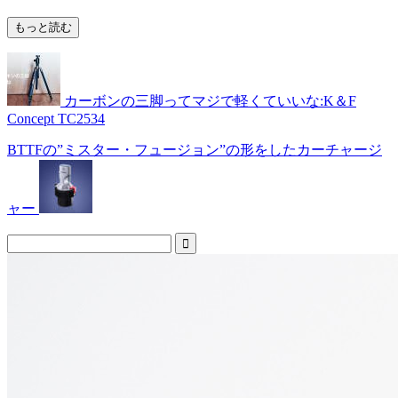
もっと読む
カーボンの三脚ってマジで軽くていいな:K＆F
Concept TC2534
BTTFの”ミスター・フュージョン”の形をしたカーチャージ
ャー