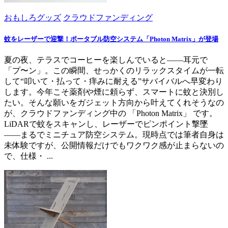
おもしろグッズ
クラウドファンディング
蚊をレーザーで迎撃！ポータブル防空システム「Photon Matrix」が登場
夏の夜、テラスでコーヒーを楽しんでいると――耳元で
「プ〜ン」。この瞬間、せっかくのリラックスタイムが一転
して“叩いて・払って・痒みに耐える”サバイバルへ早変わり
します。今年こそ薬剤や煙に頼らず、スマートに蚊と決別し
たい。そんな願いをガジェット方向から叶えてくれそうなの
が、クラウドファンディング中の 「Photon Matrix」 です。
LiDARで蚊をスキャンし、レーザーでピンポイント撃墜
――まるでミニチュア防空システム。現時点では筆者自身は
未体験ですが、公開情報だけでもワクワク感が止まらないの
で、仕様・ ...