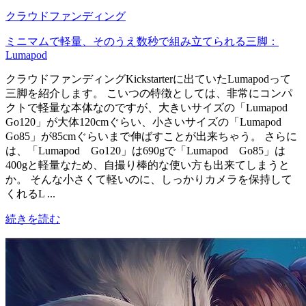
クラウドファンディング
ミニマムで軽量、そのうえ数秒で組み立てられる三脚：
Lumapod
クラウドファンディングKickstarterに出ていたLumapodって
三脚を紹介します。 こいつの特徴としては、非常にコンパ
クトで軽量な本体なのですが、大きいサイズの「Lumapod
Go120」が大体120cmぐらい、小さいサイズの「Lumapod
Go85」が85cmぐらいまで伸ばすことが出来ちゃう。 さらに
は、「Lumapod Go120」は690gで「Lumapod Go85」は
400gと軽量なため、自撮り棒的な使い方も出来てしまうと
か。 そんな小さくて軽いのに、しっかりカメラを保持して
くれるL ...
続きを読む