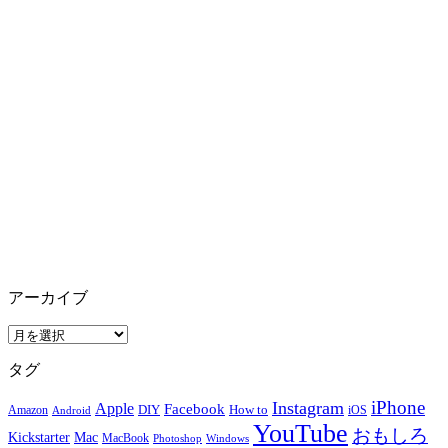
アーカイブ
ア
ー
タグ
カ
イ
iPhone
Instagram
Apple
Facebook
How to
Amazon
DIY
iOS
Android
ブ
YouTube
おもしろ
Mac
Kickstarter
MacBook
Windows
Photoshop