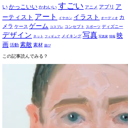
すごい
ア
かっこいい
い
アプリ
かわいい
アニメ
アート
イラスト
ーティスト
カ
イヤホン
オーディオ
ゲーム
メラ
ケース
ディズニー
コンセプト
スポーツ
コスプレ
写真
デザイン
映
メイキング
ネット
フィギュア
写真家
情報
画
素敵
素材
活動
遊び
この記事読んでみる？