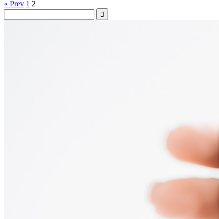
« Prev
1
2