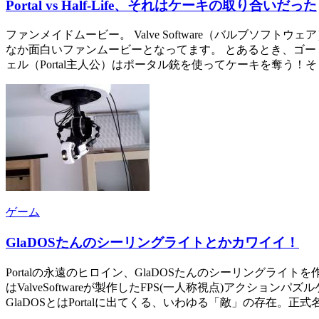
Portal vs Half-Life、それはケーキの取り合いだった
ファンメイドムービー。 Valve Software（バルブソフト
なか面白いファンムービーとなってます。 とあるとき、ゴ
ェル（Portal主人公）はポータル銃を使ってケーキを奪う！
ゲーム
GlaDOSたんのシーリングライトとかカワイイ！
Portalの永遠のヒロイン、GlaDOSたんのシーリングライト
はValveSoftwareが製作したFPS(一人称視点)ア
GlaDOSとはPortalに出てくる、いわゆる「敵」の存在。正式名称を「Geneti