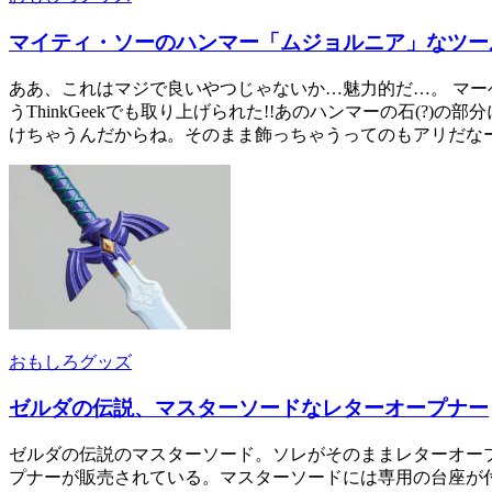
マイティ・ソーのハンマー「ムジョルニア」なツー
ああ、これはマジで良いやつじゃないか…魅力的だ…。 マ
うThinkGeekでも取り上げられた!!あのハンマーの石(
けちゃうんだからね。そのまま飾っちゃうってのもアリだなー
おもしろグッズ
ゼルダの伝説、マスターソードなレターオープナー
ゼルダの伝説のマスターソード。ソレがそのままレターオープナ
プナーが販売されている。マスターソードには専用の台座が付い