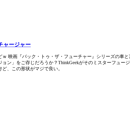
ーチャージャー
ｗ 映画『バック・トゥ・ザ・フューチャー』シリーズの車と言
ン」をご存じだろうか？ThinkGeekがそのミスターフュー
けど、この形状がマジで良い。