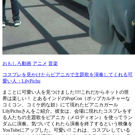
おもしろ動画
アニメ
音楽
コスプレを見かけたらピアニカで主題歌を演奏してくれる可
愛い人：LilyPichu
まことに可愛い人を見つけました!!!!これだからネットの世
界は楽しい！ とあるインドのPopCon（ポップカルチャーな
コミコン、コミケ的な奴）にて現れたピアニカガール
LilyPichuさんをご紹介。彼女は、会場に現れたコスプレをす
る人たちの主題歌をピアニカ（メロディオン）を使ってラン
ダムに演奏。気づいてくれたら演奏を終了するという映像を
YouTubeにアップした。可愛い!! これは、コスプレしている