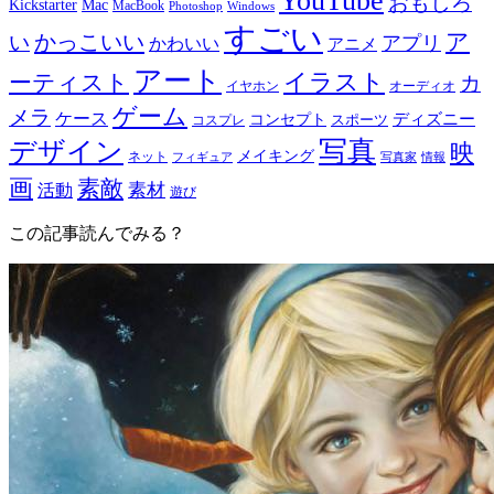
YouTube
おもしろ
Mac
Kickstarter
MacBook
Windows
Photoshop
すごい
ア
かっこいい
い
アプリ
かわいい
アニメ
アート
イラスト
ーティスト
カ
イヤホン
オーディオ
ゲーム
メラ
ケース
ディズニー
コンセプト
スポーツ
コスプレ
写真
デザイン
映
メイキング
ネット
フィギュア
写真家
情報
画
素敵
素材
活動
遊び
この記事読んでみる？