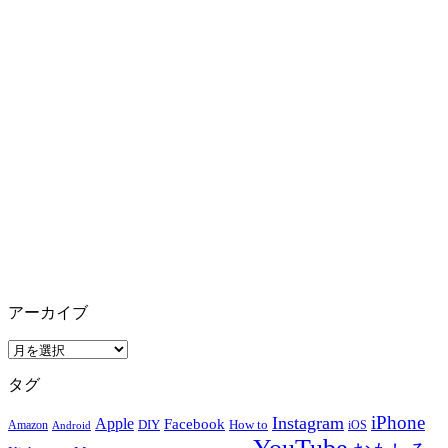
アーカイブ
ア
ー
タグ
カ
イ
iPhone
Instagram
Apple
Facebook
How to
Amazon
DIY
iOS
Android
ブ