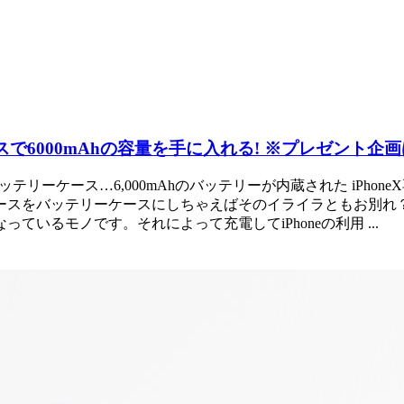
スで6000mAhの容量を手に入れる! ※プレゼント企
バッテリーケース…6,000mAhのバッテリーが内蔵された iPho
ースをバッテリーケースにしちゃえばそのイライラともお別れ
いるモノです。それによって充電してiPhoneの利用 ...